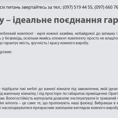
усіх питань звертайтесь за тел.:
(097) 519 44 55
,
(097) 660 7
у – ідеальне поєднання гар
меблевий комплект - мрія кожної хазяйки, небайдужої до затишку і
ь у безвихідь, оскільки якийсь елемент комплекту просто не влашто
що гарантує якість, зручність і красу кожного виробу.
дрізняє:
 підібрати такі меблі до ванної кімнати під замовлення, якій ід
 і під маленьку кімнатку, і під просторе по габаритах приміщення. Ор
. Вологостійкість матеріалів дозволяє експлуатувати їх тривалий ч
йні клієнта – це саме те, що пропонують наші фахівці. Вибравши в
 і насолоджуватися прекрасним зовнішнім виглядом кожного виробу