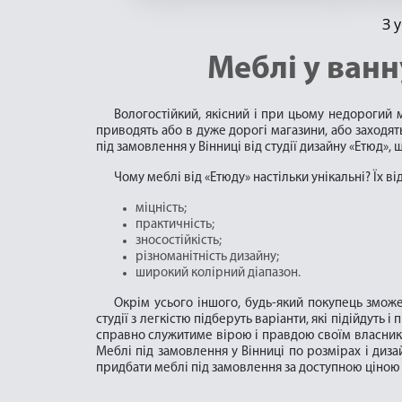
З 
Меблі у ванн
Вологостійкий, якісний і при цьому недорогий 
приводять або в дуже дорогі магазини, або заходят
під замовлення у Вінниці від студії дизайну «Етюд», 
Чому меблі від «Етюду» настільки унікальні? Їх ві
міцність;
практичність;
зносостійкість;
різноманітність дизайну;
широкий колірний діапазон.
Окрім усього іншого, будь-який покупець зможе
студії з легкістю підберуть варіанти, які підійдуть
справно служитиме вірою і правдою своїм власникам
Меблі під замовлення у Вінниці по розмірах і диза
придбати меблі під замовлення за доступною ціною