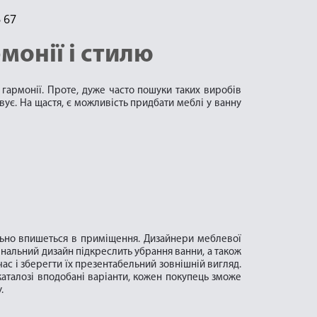
6 67
монії і стилю
 гармонії. Проте, дуже часто пошуки таких виробів
вує. На щастя, є можливість придбати меблі у ванну
еально впишеться в приміщення. Дизайнери меблевої
игінальний дизайн підкреслить убрання ванни, а також
ас і зберегти їх презентабельний зовнішній вигляд.
 каталозі вподобані варіанти, кожен покупець зможе
.