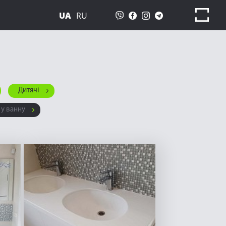
UA
RU
Дитячі
 у ванну