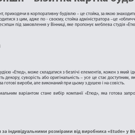
єнт, приходячи в корпоративну будівлю – це стойка, за якою знаходи
дитися з цим, адже по - своєму, стойка адміністратора –це «обличч
есэпшн під замовлення у Вінниці, яке пропонує меблева студія «Ет
;
удією «Етюд», може складатися з безлічі елементів, кожен з який і
сть декору, суворість або оригінальність – усе це стає доступним, я
 готові вироби, але виконаний при цьому з душею і на совість.
мальним варіантом стане вибір компанії «Етюд», яка готова запр
за індивідуальними розмірами від виробника «Etude» у Вінн