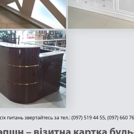
усіх питань звертайтесь за тел.:
(097) 519 44 55
,
(097) 660 7
эпшн – візитна картка будь