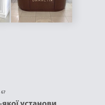
6 67
-якої установи