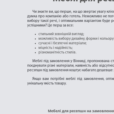
Чи знаєте ви, що перше, на що звертає увагу клі
думка про компанію або готель. Неможливо не пого
вибору такої речі, і оптимальним варіантом буде р
успішними? Це перш за все:
стильний зовнішній вигляд;
можливість вибору дизайну, форми і кольору
сучасні і безпечні матеріали;
міцність і надійність;
різноманітність стилів.
Меблі під замовлення у Вінниці, пропонована ст
поєднувати різні матеріали, наявність або відсутні
ресэпшн під замовлення коштує набагато дешевше за
Якщо вам потрібні меблі під замовлення, опти
унікальну якість товару.
Мебелі для ресепшн на замовлення 