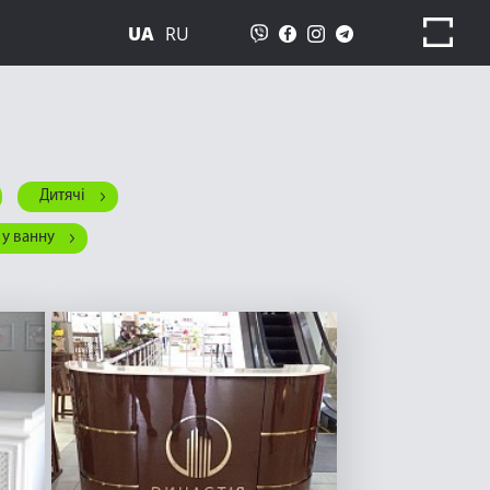
UA
RU
Дитячі
 у ванну