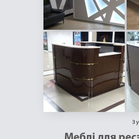
З 
Меблі для рес